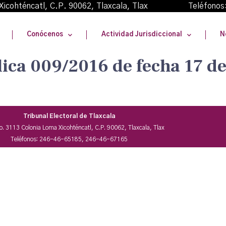
oma Xicohténcatl, C.P. 90062, Tlaxcala, Tlax Teléfonos
Conócenos
Actividad Jurisdiccional
N
lica 009/2016 de fecha 17 d
Tribunal Electoral de Tlaxcala
No. 3113 Colonia Loma Xicohténcatl, C.P. 90062, Tlaxcala, Tlax
Teléfonos: 246-46-65185, 246-46-67165