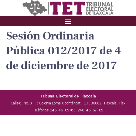
Sesión Ordinaria
Pública 012/2017 de 4
de diciembre de 2017
Tribunal Electoral de Tlaxcala
Calle 8, No. 3113 Colonia Loma Xicohténcatl, C.P. 90062, Tlaxcala, Tlax
Teléfonos: 246-46-65185, 246-46-67165