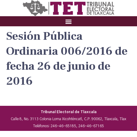
Sesión Pública
Ordinaria 006/2016 de
fecha 26 de junio de
2016
Tribunal Electoral de Tlaxcala
Calle 8, No. 3113 Colonia Loma Xicohténcatl, C.P. 90062, Tlaxcala, Tlax
Teléfonos: 246-46-65185, 246-46-67165