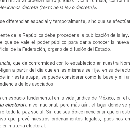
definitiva al ordenamiento jurídico. Dicha fórmula, conforme 
exicanos decreta (texto de la ley o decreto)».
 se diferencian espacial y temporalmente, sino que se efectúa
idente de la República debe proceder a la publicación de la ley
de que se vale el poder público para dar a conocer la nueva 
Oficial de la Federación, órgano de difusión del Estado.
encia
, que de conformidad con lo establecido en nuestra Nor
gan a partir del día que en las mismas se fije; en su defecto,
 definir esta etapa, se puede considerar como la base y el f
bediencia de los asociados.
 un espacio fundamental en la vida jurídica de México, en el
a electoral
a nivel nacional; pero más aún, el lugar donde se 
 sobre todo la paz social. Sin que sea óbice mencionar que en 
ativo que prevé nuestros ordenamientos legales, pues nos en
 en materia electoral.