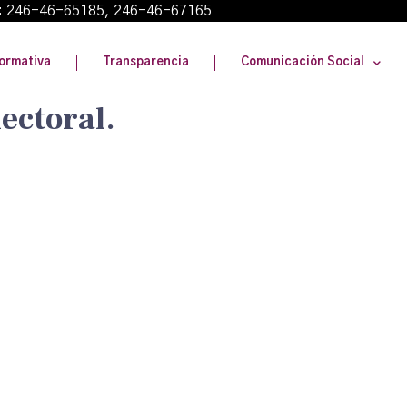
: 246-46-65185, 246-46-67165
ormativa
Transparencia
Comunicación Social
lectoral.