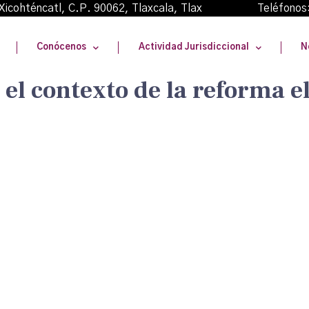
oma Xicohténcatl, C.P. 90062, Tlaxcala, Tlax Teléfonos
Conócenos
Actividad Jurisdiccional
N
 el contexto de la reforma e