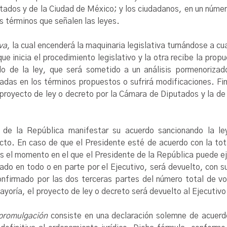
stados y de la Ciudad de México; y los ciudadanos, en un númer
os términos que señalen las leyes.
va
, la cual encenderá la maquinaria legislativa turnándose a cu
ue inicia el procedimiento legislativo y la otra recibe la prop
do de la ley, que será sometido a un análisis pormenorizad
adas en los términos propuestos o sufrirá modificaciones. F
proyecto de ley o decreto por la Cámara de Diputados y la de
.
de la República manifestar su acuerdo sancionando la le
to. En caso de que el Presidente esté de acuerdo con la tot
s el momento en el que el Presidente de la República puede ej
hado en todo o en parte por el Ejecutivo, será devuelto, con 
onfirmado por las dos terceras partes del número total de vo
yoría, el proyecto de ley o decreto será devuelto al Ejecutiv
promulgación
consiste en una declaración solemne de acuerdo