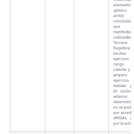
elemento
género
arribó 
conclusi
que 
manifestac
realizadas 
Tercera
Regidora f
hechas e
ejercici
cargo 
ostenta y b
amparo
ejercici
debate pol
En razón 
anterio
determin
no se pudo
por acredit
VPRGM, ad
por la actor