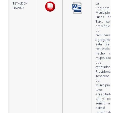
TET-JDC-
La Cua
08/2023
Regidora
Municipio 
Lucas Teco
Tlax., señ
omisión de
de
remuneraci
agregand
ésta se 
realizado 
hecho de
mujer. Con
que fu
atribuid
Presiden
Tesorero 
del mi
Municipi
tuvo 
acreditad
tal y co
señalo la 
existió
omisión de