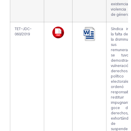
existenc
violencia po
de género
TET-JDC-
Síndica im
060/2019
la falta de 
la disminuc
sus
remuneraci
se tuvo
demostra
vulneración
derechos
político
electorale
ordenó a
responsabl
restituir
impugnante
goce de
derechos,
exhortándo
de 
suspender,