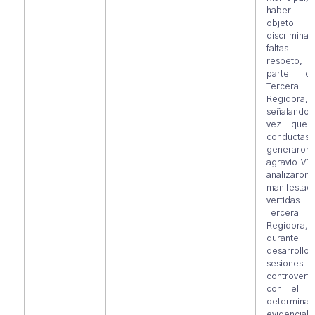
haber 
objeto
discriminac
faltas
respeto,
parte d
Tercera
Regidora,
señalando
vez que 
conductas
generaron 
agravio VP
analizaro
manifestac
vertidas p
Tercera
Regidora,
durant
desarrollo 
sesiones
controverti
con el f
determinar
evidenciab