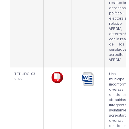
restitución 
derechos
político-
electorales.
relativo
VPRGM,
determin
con la reali
de los a
señalados 
acredit
VPRGM
TET-JDC-03-
Una sin
2022
municipa
inconform
diversas
omisiones
atribuid
integrantes
ayuntamien
acreditaron
diversas
omisione