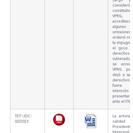
cargo y
consideró
constituti
VPRG,
acreditaron
algunas
omisione
ordenó resti
la impugna
el goce d
derechos
vulnerado
se acredi
VPRG per
dejó a sal
derechos p
fuera
intención
presentar 
ante el ITE.
TET-JDC-
La actora 
02/2023
calida
Presidenta
Municipal,