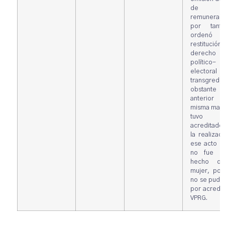
de
remunerac
por tant
ordenó
restitució
derecho
político-
electoral
transgredi
obstant
anterior 
misma mane
tuvo 
acreditad
la realizac
ese acto o
no fue p
hecho de
mujer, por
no se pudo
por acredit
VPRG.