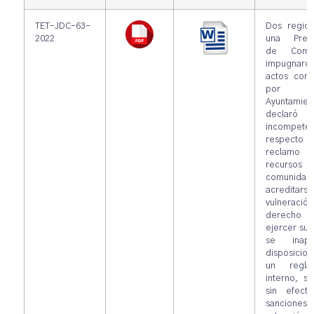
TET-JDC-63-
Dos regido
2022
una Presi
de Comun
impugnaro
actos come
por 
Ayuntamien
declar
incompeten
respecto
reclam
recursos p
comunida
acreditar
vulneración
derech
ejercer su 
se inapli
disposicio
un regla
interno, s
sin efecto
sancion