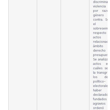
discrimina
violencia po
por razó
género e
contra. Se
el
sobreseimi
respecto 
actos
relacionad
ámbito
derecho
presupuesta
Se analizar
actos en
cuáles se 
la transgre
los dere
político-
electorale
haber 
declarados
fundados
agravio
ordenó