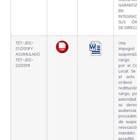
GARANTIZA
EN 
INTEGRACI
SUS ÓRG
DE DIRECC
TET-JDC-
Una sin
21/2018 Y
impugn
ACUMULADO
suspensión
TET-JDC-
cargo em
22/2018
por el Con
Local. Se 
el acto 
ordenó
restitución
cargo, por
autoridad 
su derec
audiencia 
procedimie
de suspens
revocaci
mandato. 
acredit