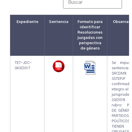
Expediente
Sentencia
Formato para
Observac
identificar
Resoluciones
juzgadas con
perspectiva
de género
TET-JDC-
Se impug
043/2017
sentencia
SRCDM
SSTEPJF s
confirmado
integro el c
jurispruden
20/201
rubro: PA
DE GÉNERO
PARTIDOS
POLÍTICOS
TIENEN
OBLIGACI