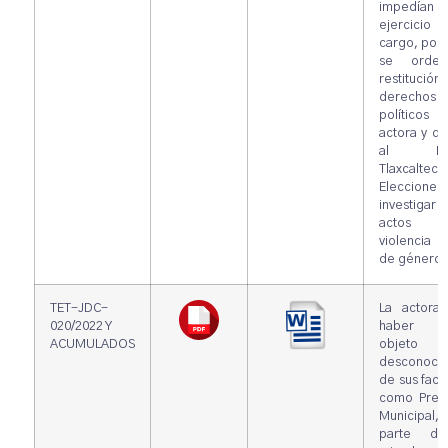
impedía
ejercicio 
cargo, por 
se orden
restitución 
derechos
políticos 
actora y dar
al Insti
Tlaxcalte
Elecciones
investiga
actos
violencia po
de género.
TET-JDC-
La actora 
020/2022 Y
haber 
ACUMULADOS
objeto
desconocim
de sus facu
como Presi
Municipal
parte de