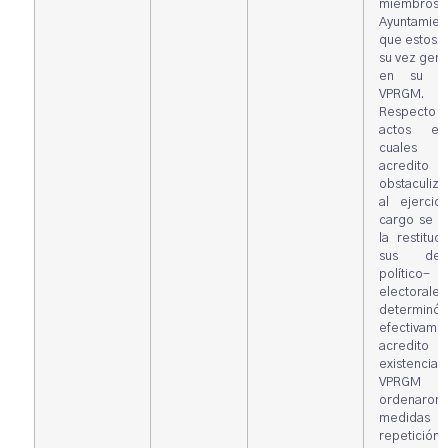
miembros
Ayuntamien
que estos a
su vez gen
en su ag
VPRGM.
Respecto 
actos en
cuales s
acredit
obstaculiza
al ejercic
cargo se o
la restituc
sus dere
político-
electorale
determin
efectivame
acredit
existenc
VPRGM 
ordenaron
medidas 
repetición.