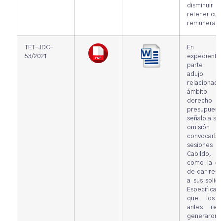
disminu
retener cua
remuneraci
TET-JDC-
En e
53/2021
expedien
parte ac
adujo a
relacionad
ámbito
derecho
presupuesta
señalo a su 
omisió
convocarla
sesione
Cabildo,
como la om
de dar res
a sus solici
Especifica
que los 
antes refe
generaron