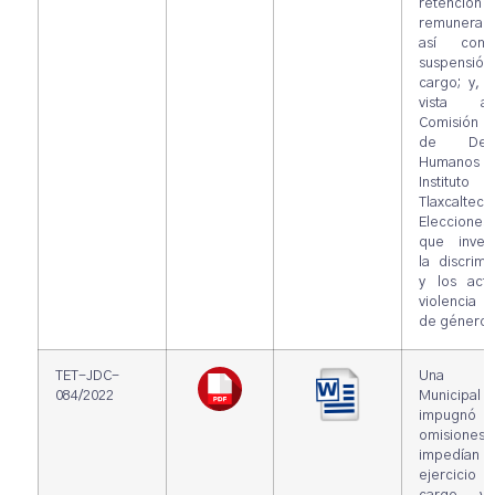
retención 
remuneraci
así com
suspensión
cargo; y, 
vista 
Comisión E
de Dere
Humanos 
Instituto
Tlaxcalte
Elecciones
que invest
la discrimi
y los act
violencia po
de género.
TET-JDC-
Una Sín
084/2022
Municipal
impugnó
omisione
impedía
ejercicio 