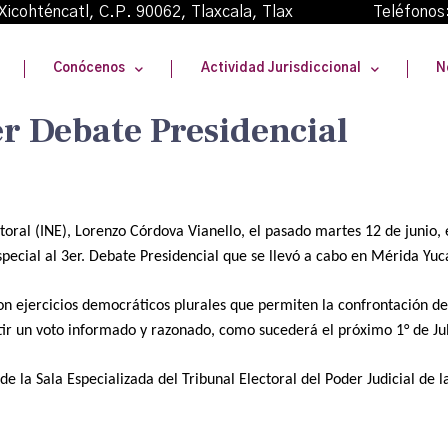
oma Xicohténcatl, C.P. 90062, Tlaxcala, Tlax Teléfonos
Conócenos
Actividad Jurisdiccional
N
er Debate Presidencial
ctoral (INE), Lorenzo Córdova Vianello, el pasado martes 12 de junio, 
ecial al 3er. Debate Presidencial que se llevó a cabo en Mérida Yuc
n ejercicios democráticos plurales que permiten la confrontación de 
tir un voto informado y razonado, como sucederá el próximo 1° de Jul
e la Sala Especializada del Tribunal Electoral del Poder Judicial de 