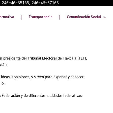
: 246-46-65185, 246-46-67165
ormativa
Transparencia
Comunicación Social
el presidente del Tribunal Electoral de Tlaxcala (TET),
atán.
ideas u opiniones, y sirven para exponer y conocer
io.
la Federación y de diferentes entidades federativas