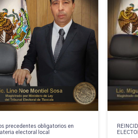
os precedentes obligatorios en
REINCID
ateria electoral local
ELECTO