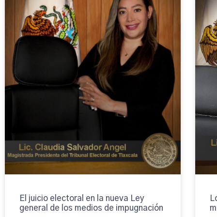
El juicio electoral en la nueva Ley
L
general de los medios de impugnación
m