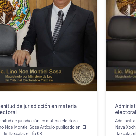
lenitud de jurisdicción en materia
Administr
lectoral
electora
enitud de jurisdicción en materia electoral
Administrac
no Noe Montiel Sosa Artículo publicado en El
Nava Xochit
l de Tlaxcala, el día 08
Tlaxcala, e