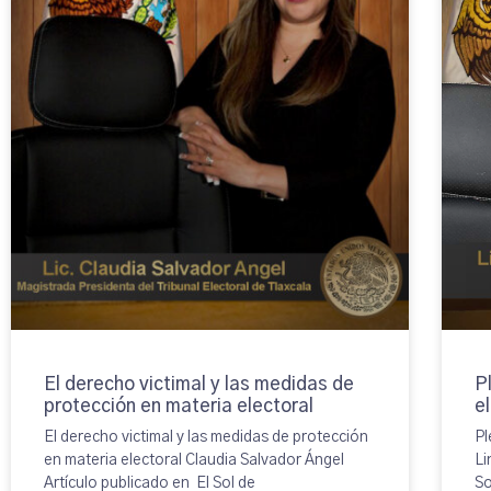
El derecho victimal y las medidas de
P
protección en materia electoral
e
El derecho victimal y las medidas de protección
Pl
en materia electoral Claudia Salvador Ángel
Li
Artículo publicado en El Sol de
So