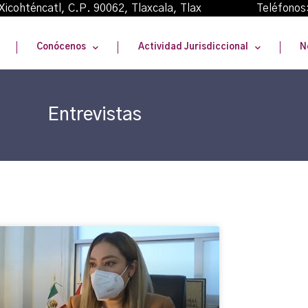
oma Xicohténcatl, C.P. 90062, Tlaxcala, Tlax Teléfonos
Conócenos
Actividad Jurisdiccional
N
Entrevistas