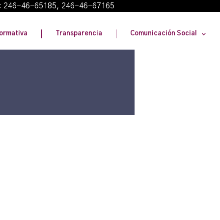
: 246-46-65185, 246-46-67165
ormativa
Transparencia
Comunicación Social