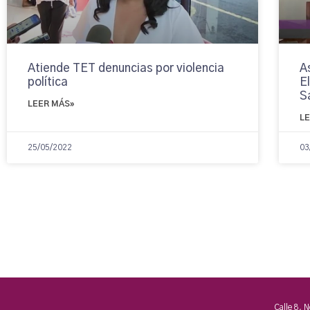
Atiende TET denuncias por violencia
A
política
E
S
LEER MÁS»
L
25/05/2022
03
Calle 8, 