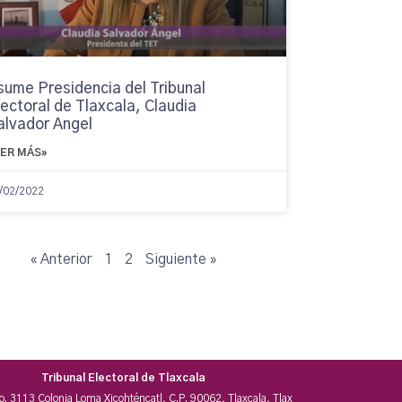
sume Presidencia del Tribunal
lectoral de Tlaxcala, Claudia
alvador Angel
EER MÁS»
/02/2022
« Anterior
1
2
Siguiente »
Tribunal Electoral de Tlaxcala
No. 3113 Colonia Loma Xicohténcatl, C.P. 90062, Tlaxcala, Tlax