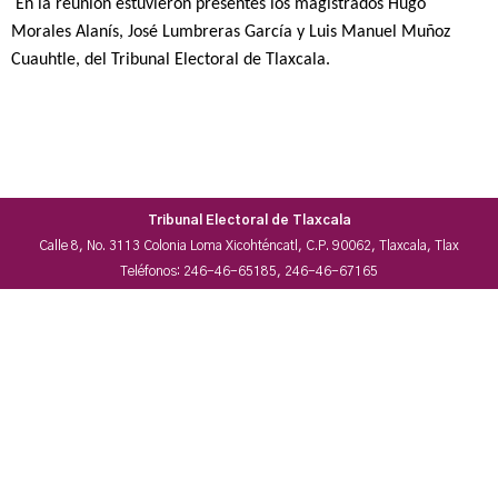
En la reunión estuvieron presentes los magistrados Hugo
Morales Alanís, José Lumbreras García y Luis Manuel Muñoz
Cuauhtle, del Tribunal Electoral de Tlaxcala.
Tribunal Electoral de Tlaxcala
Calle 8, No. 3113 Colonia Loma Xicohténcatl, C.P. 90062, Tlaxcala, Tlax
Teléfonos: 246-46-65185, 246-46-67165