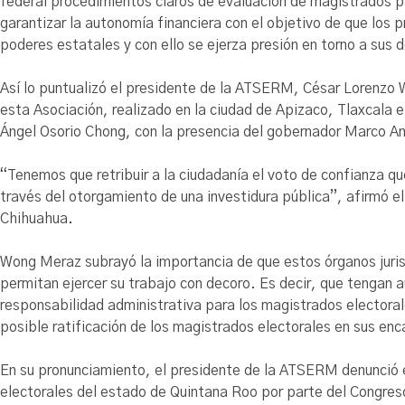
federal procedimientos claros de evaluación de magistrados pa
garantizar la autonomía financiera con el objetivo de que los 
poderes estatales y con ello se ejerza presión en torno a sus 
Así lo puntualizó el presidente de la ATSERM, César Lorenzo W
esta Asociación, realizado en la ciudad de Apizaco, Tlaxcala 
Ángel Osorio Chong, con la presencia del gobernador Marco A
“Tenemos que retribuir a la ciudadanía el voto de confianza q
través del otorgamiento de una investidura pública”, afirmó el
Chihuahua.
Wong Meraz subrayó la importancia de que estos órganos juri
permitan ejercer su trabajo con decoro. Es decir, que tengan 
responsabilidad administrativa para los magistrados electora
posible ratificación de los magistrados electorales en sus enc
En su pronunciamiento, el presidente de la ATSERM denunció 
electorales del estado de Quintana Roo por parte del Congres