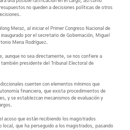
ra una posible ratificación en el cargo, así como
presupuestos no queden a decisiones políticas de otros
decisiones.
ong Meraz, al iniciar el Primer Congreso Nacional de
e inaugurado por el secretario de Gobernación, Miguel
ntonio Mena Rodríguez.
ue, aunque no sea directamente, se nos confiere a
 también presidente del Tribunal Electoral de
sdiccionales cuenten con elementos mínimos que
autonomía financiera, que exista procedimientos de
les, y se establezcan mecanismos de evaluación y
argos.
el acoso que están recibiendo los magistrados
o local, que ha perseguido a los magistrados, pasando