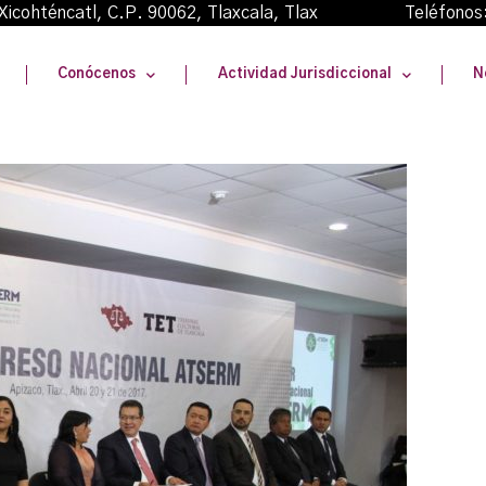
oma Xicohténcatl, C.P. 90062, Tlaxcala, Tlax Teléfonos
Conócenos
Actividad Jurisdiccional
N