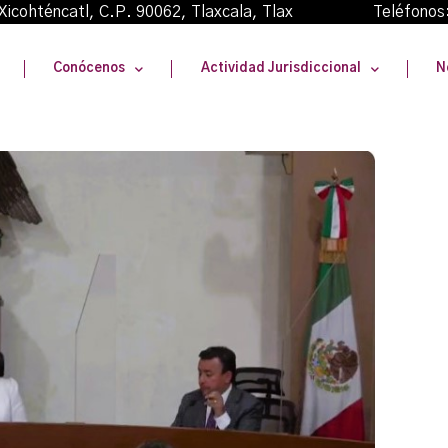
oma Xicohténcatl, C.P. 90062, Tlaxcala, Tlax Teléfonos
Conócenos
Actividad Jurisdiccional
N