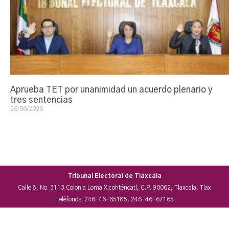
Aprueba TET por unanimidad un acuerdo plenario y
tres sentencias
26/06/2026
Tribunal Electoral de Tlaxcala
Calle 8, No. 3113 Colonia Loma Xicohténcatl, C.P. 90062, Tlaxcala, Tlax
Teléfonos: 246-46-65185, 246-46-67165