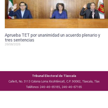
Aprueba TET por unanimidad un acuerdo plenario y
tres sentencias
26/06/2026
Tribunal Electoral de Tlaxcala
Calle 8, No. 3113 Colonia Loma Xicohténcatl, C.P. 90062, Tlaxcala, Tlax
Teléfonos: 246-46-65185, 246-46-67165