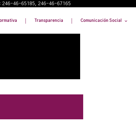
: 246-46-65185, 246-46-67165
ormativa
Transparencia
Comunicación Social