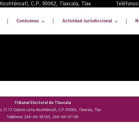
oma Xicohténcatl, C.P. 90062, Tlaxcala, Tlax Teléfonos
Conócenos
Actividad Jurisdiccional
N
Tribunal Electoral de Tlaxcala
No. 3113 Colonia Loma Xicohténcatl, C.P. 90062, Tlaxcala, Tlax
Teléfonos: 246-46-65185, 246-46-67165