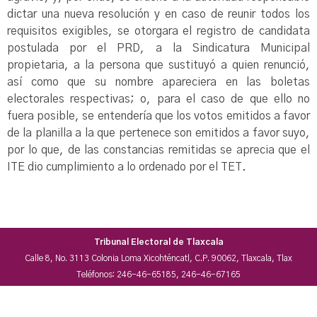
dictar una nueva resolución y en caso de reunir todos los
requisitos exigibles, se otorgara el registro de candidata
postulada por el PRD, a la Sindicatura Municipal
propietaria, a la persona que sustituyó a quien renunció,
así como que su nombre apareciera en las boletas
electorales respectivas; o, para el caso de que ello no
fuera posible, se entendería que los votos emitidos a favor
de la planilla a la que pertenece son emitidos a favor suyo,
por lo que, de las constancias remitidas se aprecia que el
ITE dio cumplimiento a lo ordenado por el TET.
Tribunal Electoral de Tlaxcala
Calle 8, No. 3113 Colonia Loma Xicohténcatl, C.P. 90062, Tlaxcala, Tlax
Teléfonos: 246-46-65185, 246-46-67165