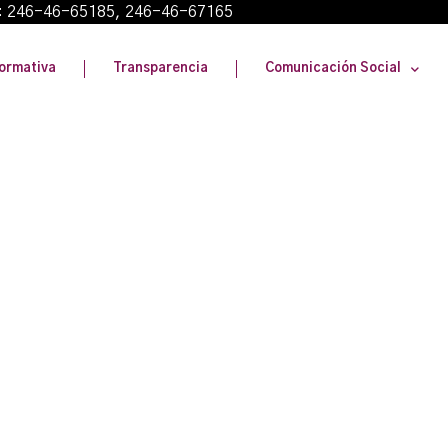
: 246-46-65185, 246-46-67165
ormativa
Transparencia
Comunicación Social