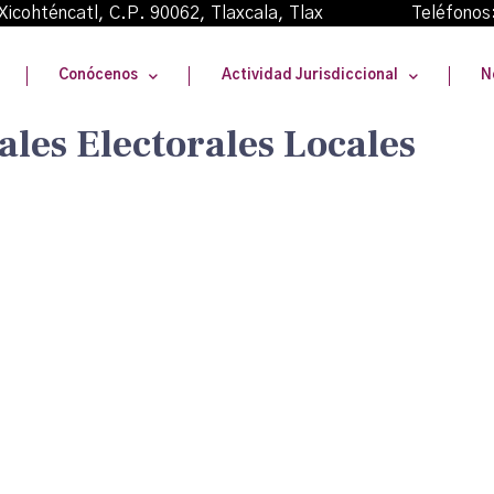
oma Xicohténcatl, C.P. 90062, Tlaxcala, Tlax Teléfonos
Conócenos
Actividad Jurisdiccional
N
ales Electorales Locales