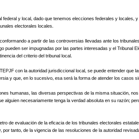
federal y local, dado que tenemos elecciones federales y locales, y d
bunales electorales locales.
conformando a partir de las controversias llevadas ante los tribunale
go pueden ser impugnadas por las partes interesadas y el Tribunal El
encia del criterio del tribunal local.
l TEPJF con la autoridad jurisdiccional local, se puede entender que l
rsia y que, en lo sucesivo, esa será la forma de atender los casos si
iones humanas, las diversas perspectivas de la misma situación, nos 
que alguien necesariamente tenga la verdad absoluta en su razón; per
o de evaluación de la eficacia de los tribunales electorales estatales 
y, por tanto, de la vigencia de las resoluciones de la autoridad revisad