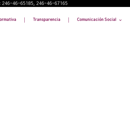
: 246-46-65185, 246-46-67165
ormativa
Transparencia
Comunicación Social