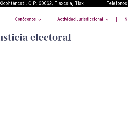
oma Xicohténcatl, C.P. 90062, Tlaxcala, Tlax Teléfonos
Conócenos
Actividad Jurisdiccional
N
usticia electoral