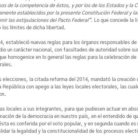
sos de la competencia de éstos, y por los de los Estados y la 
amente establecidos por la presente Constitución Federal y la
nir las estipulaciones del Pacto Federal”
. Lo que concede la l
los límites de dicha libertad.
14, estableció nuevas reglas para los órganos responsables de l
dio un carácter nacional, con facultades de autoridad sobre sus
 que homogenice en lo general las reglas para la celebración d
rales.
las elecciones, la citada reforma del 2014, mandató la creación 
a República con apego a las leyes locales electorales, las cua
on.
as locales a sus integrantes, para que pudiesen actuar en abso
itimación de la democracia en nuestro país, en el entendido de 
sta es conferida por el voto popular, y en segunda cuando es r
alidar la legalidad y la constitucionalidad de los procesos elect