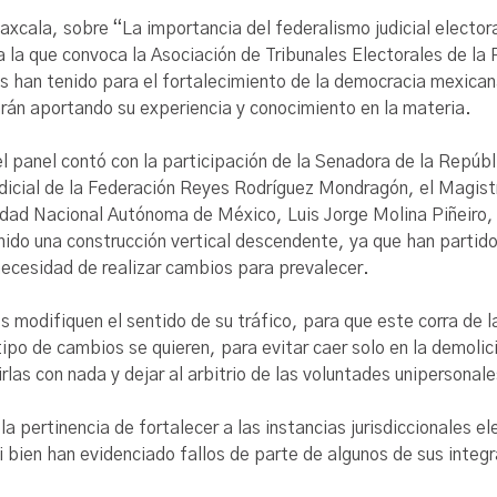
Tlaxcala, sobre “La importancia del federalismo judicial electo
 a la que convoca la Asociación de Tribunales Electorales de l
es han tenido para el fortalecimiento de la democracia mexican
arán aportando su experiencia y conocimiento en la materia.
el panel contó con la participación de la Senadora de la Repúb
 Judicial de la Federación Reyes Rodríguez Mondragón, el Mag
ad Nacional Autónoma de México, Luis Jorge Molina Piñeiro, an
nido una construcción vertical descendente, ya que han partido 
necesidad de realizar cambios para prevalecer.
 modifiquen el sentido de su tráfico, para que este corra de la
o de cambios se quieren, para evitar caer solo en la demolició
rlas con nada y dejar al arbitrio de las voluntades unipersonal
la pertinencia de fortalecer a las instancias jurisdiccionales e
i bien han evidenciado fallos de parte de algunos de sus integra