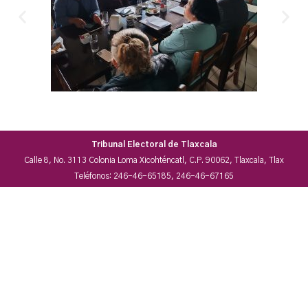
Tribunal Electoral de Tlaxcala
Calle 8, No. 3113 Colonia Loma Xicohténcatl, C.P. 90062, Tlaxcala, Tlax
Teléfonos: 246-46-65185, 246-46-67165