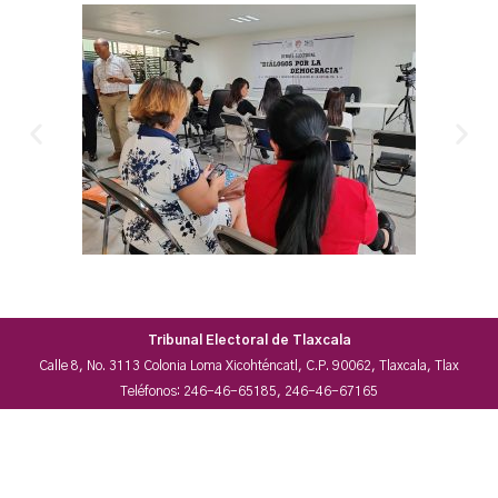
Tribunal Electoral de Tlaxcala
Calle 8, No. 3113 Colonia Loma Xicohténcatl, C.P. 90062, Tlaxcala, Tlax
Teléfonos: 246-46-65185, 246-46-67165