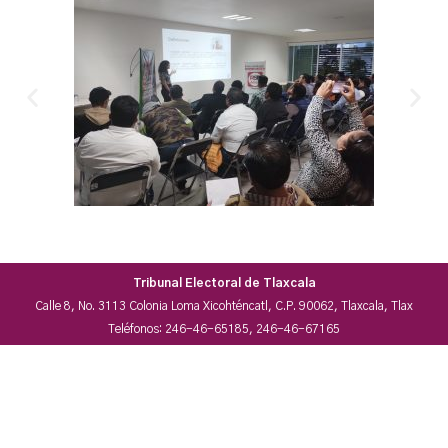
Tribunal Electoral de Tlaxcala
Calle 8, No. 3113 Colonia Loma Xicohténcatl, C.P. 90062, Tlaxcala, Tlax
Teléfonos: 246-46-65185, 246-46-67165