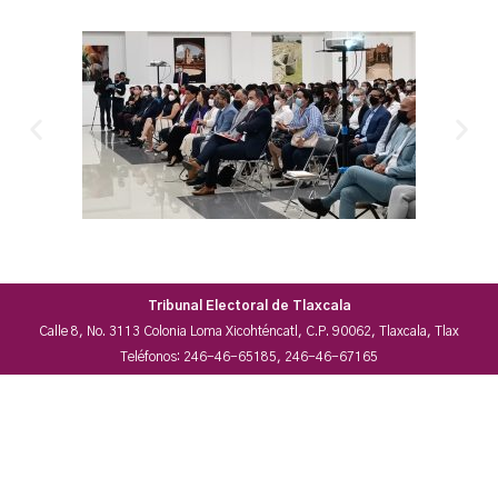
Tribunal Electoral de Tlaxcala
Calle 8, No. 3113 Colonia Loma Xicohténcatl, C.P. 90062, Tlaxcala, Tlax
Teléfonos: 246-46-65185, 246-46-67165