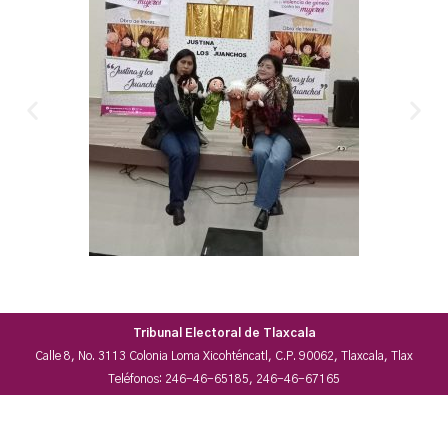
Tribunal Electoral de Tlaxcala
Calle 8, No. 3113 Colonia Loma Xicohténcatl, C.P. 90062, Tlaxcala, Tlax
Teléfonos: 246-46-65185, 246-46-67165