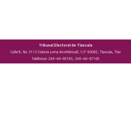
Tribunal Electoral de Tlaxcala
Calle 8, No. 3113 Colonia Loma Xicohténcatl, C.P. 90062, Tlaxcala, Tlax
Teléfonos: 246-46-65185, 246-46-67165