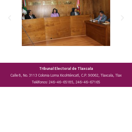
Tribunal Electoral de Tlaxcala
Calle 8, No. 3113 Colonia Loma Xicohténcatl, C.P. 90062, Tlaxcala, Tlax
Teléfonos: 246-46-65185, 246-46-67165