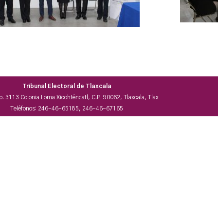
Tribunal Electoral de Tlaxcala
No. 3113 Colonia Loma Xicohténcatl, C.P. 90062, Tlaxcala, Tlax
Teléfonos: 246-46-65185, 246-46-67165