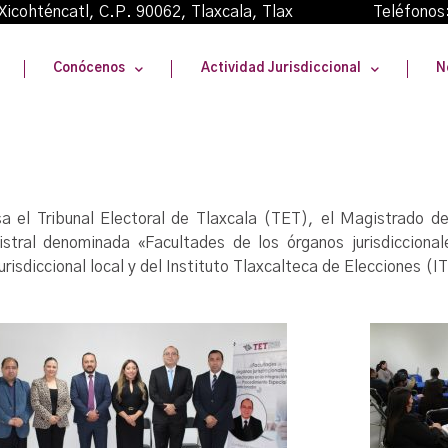
oma Xicohténcatl, C.P. 90062, Tlaxcala, Tlax Teléfonos
Conócenos
Actividad Jurisdiccional
N
 el Tribunal Electoral de Tlaxcala (TET), el Magistrado de
tral denominada «Facultades de los órganos jurisdiccionale
isdiccional local y del Instituto Tlaxcalteca de Elecciones (I