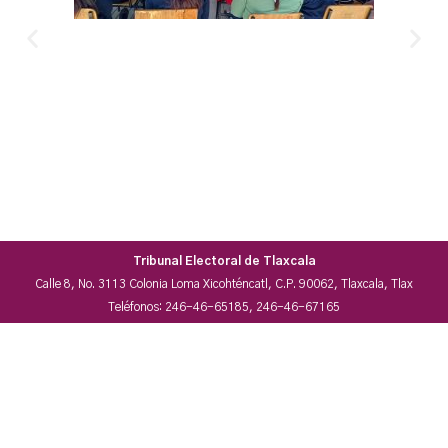
Tribunal Electoral de Tlaxcala
Calle 8, No. 3113 Colonia Loma Xicohténcatl, C.P. 90062, Tlaxcala, Tlax
Teléfonos: 246-46-65185, 246-46-67165