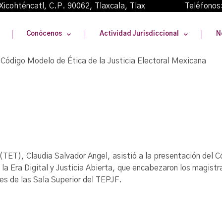
oma Xicohténcatl, C.P. 90062, Tlaxcala, Tlax Teléfonos
Conócenos
Actividad Jurisdiccional
N
 Código Modelo de Ética de la Justicia Electoral Mexicana
(TET), Claudia Salvador Angel, asistió a la presentación del C
en la Era Digital y Justicia Abierta, que encabezaron los magi
es de las Sala Superior del TEPJF.