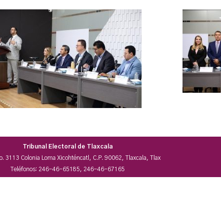
Tribunal Electoral de Tlaxcala
No. 3113 Colonia Loma Xicohténcatl, C.P. 90062, Tlaxcala, Tlax
Teléfonos: 246-46-65185, 246-46-67165