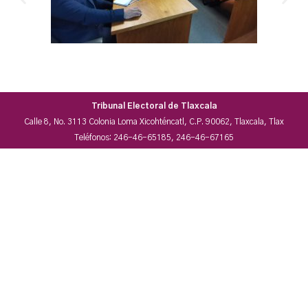
Tribunal Electoral de Tlaxcala
Calle 8, No. 3113 Colonia Loma Xicohténcatl, C.P. 90062, Tlaxcala, Tlax
Teléfonos: 246-46-65185, 246-46-67165