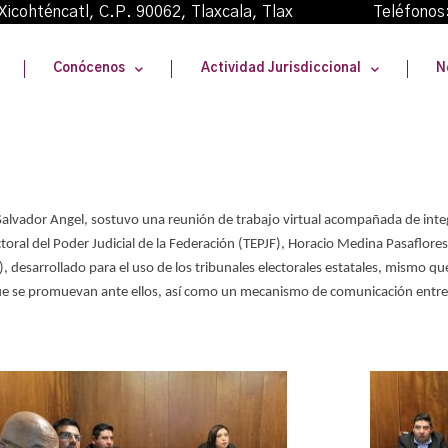
oma Xicohténcatl, C.P. 90062, Tlaxcala, Tlax Teléfonos
Conócenos
Actividad Jurisdiccional
N
a Salvador Angel, sostuvo una reunión de trabajo virtual acompañada de integ
ectoral del Poder Judicial de la Federación (TEPJF), Horacio Medina Pasaflor
 desarrollado para el uso de los tribunales electorales estatales, mismo que 
e se promuevan ante ellos, así como un mecanismo de comunicación entre la