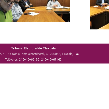
Tribunal Electoral de Tlaxcala
No. 3113 Colonia Loma Xicohténcatl, C.P. 90062, Tlaxcala, Tlax
Teléfonos: 246-46-65185, 246-46-67165