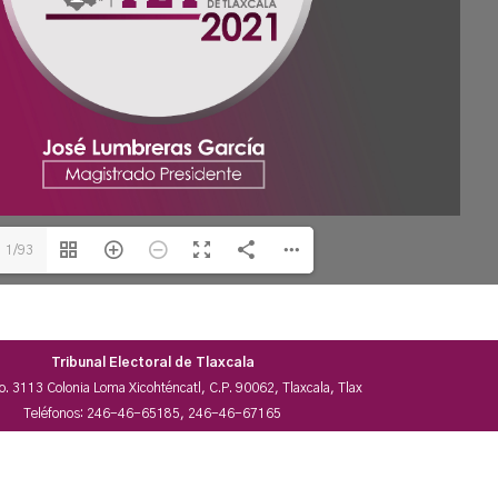
1/93
Tribunal Electoral de Tlaxcala
No. 3113 Colonia Loma Xicohténcatl, C.P. 90062, Tlaxcala, Tlax
Teléfonos: 246-46-65185, 246-46-67165