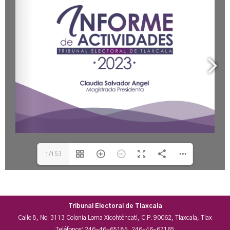
1/153
Tribunal Electoral de Tlaxcala
Calle 8, No. 3113 Colonia Loma Xicohténcatl, C.P. 90062, Tlaxcala, Tlax
Teléfonos: 246-46-65185, 246-46-67165