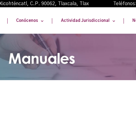
oma Xicohténcatl, C.P. 90062, Tlaxcala, Tlax Teléfonos
Conócenos
Actividad Jurisdiccional
N