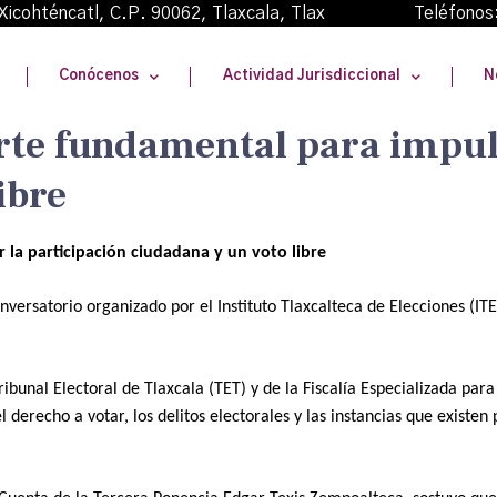
oma Xicohténcatl, C.P. 90062, Tlaxcala, Tlax Teléfonos
Conócenos
Actividad Jurisdiccional
N
rte fundamental para impuls
ibre
 la participación ciudadana y un voto libre
versatorio organizado por el Instituto Tlaxcalteca de Elecciones (ITE)
ribunal Electoral de Tlaxcala (TET) y de la Fiscalía Especializada par
 derecho a votar, los delitos electorales y las instancias que existen