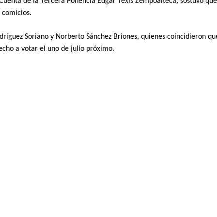
y Cuenta de la Tercera Ponencia Edgar Texis Zempoalteca, sostuvo que
s comicios.
odríguez Soriano y Norberto Sánchez Briones, quienes coincidieron qu
echo a votar el uno de julio próximo.