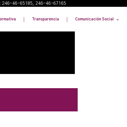
: 246-46-65185, 246-46-67165
ormativa
Transparencia
Comunicación Social