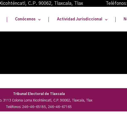
oma Xicohténcatl, C.P. 90062, Tlaxcala, Tlax Teléfonos
Conócenos
Actividad Jurisdiccional
N
Tribunal Electoral de Tlaxcala
No. 3113 Colonia Loma Xicohténcatl, C.P. 90062, Tlaxcala, Tlax
Teléfonos: 246-46-65185, 246-46-67165