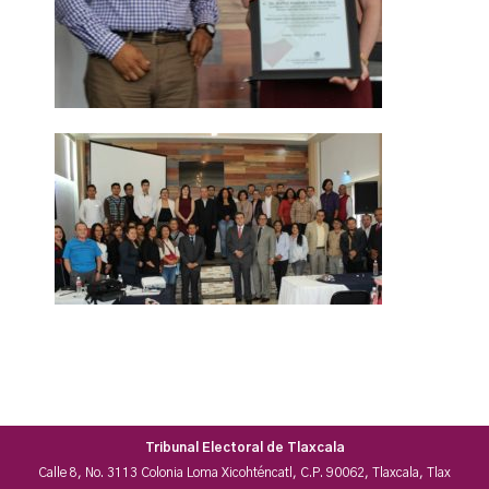
Tribunal Electoral de Tlaxcala
Calle 8, No. 3113 Colonia Loma Xicohténcatl, C.P. 90062, Tlaxcala, Tlax