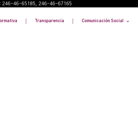
: 246-46-65185, 246-46-67165
ormativa
Transparencia
Comunicación Social