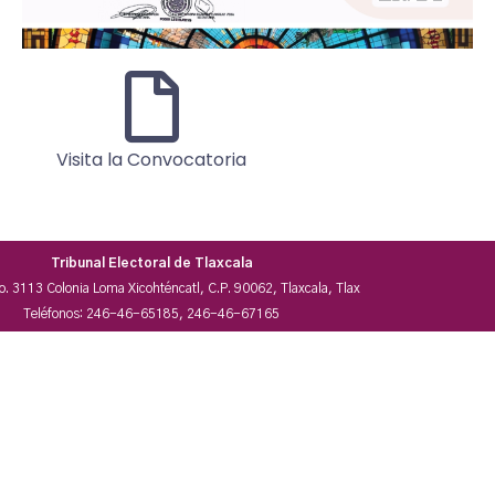
Visita la Convocatoria
Tribunal Electoral de Tlaxcala
No. 3113 Colonia Loma Xicohténcatl, C.P. 90062, Tlaxcala, Tlax
Teléfonos: 246-46-65185, 246-46-67165