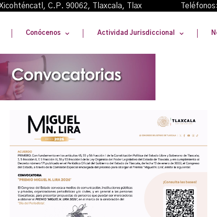
oma Xicohténcatl, C.P. 90062, Tlaxcala, Tlax Teléfonos
Conócenos
Actividad Jurisdiccional
N