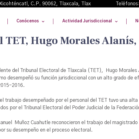
oma Xicohténcatl, C.P. 90062, Tlaxcala, Tlax Teléfonos
Conócenos
Actividad Jurisdiccional
N
el TET, Hugo Morales Alanís
dente del Tribunal Electoral de Tlaxcala (TET), Hugo Morales A
mo desempeñó su función jurisdiccional con un alto grado de e
 2015-2016.
el trabajo desempeñado por el personal del TET tuvo una alta 
os por el Tribunal Electoral del Poder Judicial de la Federaci
nuel Muñoz Cuahutle reconocieron el trabajo del magistrado p
 por su desempeño en el proceso electoral.