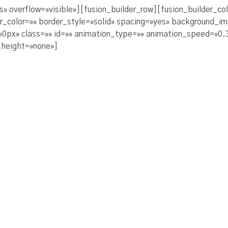
s» overflow=»visible»][fusion_builder_row][fusion_builder_c
er_color=»» border_style=»solid» spacing=»yes» background_
px» class=»» id=»» animation_type=»» animation_speed=»0.3″
_height=»none»]