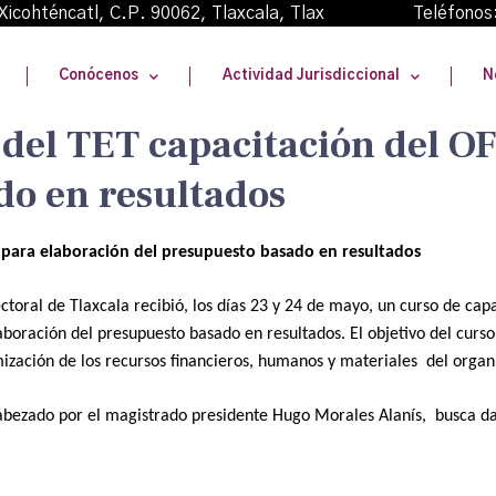
oma Xicohténcatl, C.P. 90062, Tlaxcala, Tlax Teléfonos
Conócenos
Actividad Jurisdiccional
N
 del TET capacitación del O
do en resultados
 para elaboración del presupuesto basado en resultados
ectoral de Tlaxcala recibió, los días 23 y 24 de mayo, un curso de cap
aboración del presupuesto basado en resultados. El objetivo del curso
mización de los recursos financieros, humanos y materiales del org
ncabezado por el magistrado presidente Hugo Morales Alanís, busca da