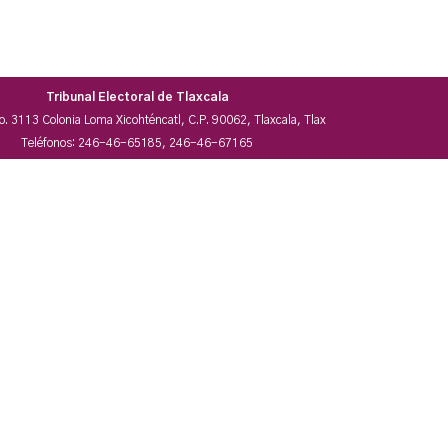
Tribunal Electoral de Tlaxcala
No. 3113 Colonia Loma Xicohténcatl, C.P. 90062, Tlaxcala, Tlax
Teléfonos: 246-46-65185, 246-46-67165