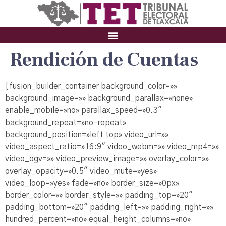
Rendición de Cuentas
[fusion_builder_container background_color=»»
background_image=»» background_parallax=»none»
enable_mobile=»no» parallax_speed=»0.3″
background_repeat=»no-repeat»
background_position=»left top» video_url=»»
video_aspect_ratio=»16:9″ video_webm=»» video_mp4=»»
video_ogv=»» video_preview_image=»» overlay_color=»»
overlay_opacity=»0.5″ video_mute=»yes»
video_loop=»yes» fade=»no» border_size=»0px»
border_color=»» border_style=»» padding_top=»20″
padding_bottom=»20″ padding_left=»» padding_right=»»
hundred_percent=»no» equal_height_columns=»no»