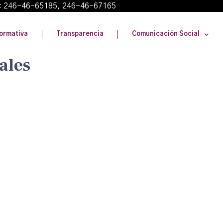
: 246-46-65185, 246-46-67165
ormativa
Transparencia
Comunicación Social
ales