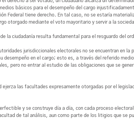
el derecho a ser votado, un ciudadano alcanza un determinado
s medios básicos para el desempeño del cargo injustificadamente
ón Federal tiene derecho. En tal caso, no se estaría materiali
go otorgado mediante el voto mayoritario y servir a la socied
 de la ciudadanía resulta fundamental para el resguardo del orde
autoridades jurisdiccionales electorales no se encuentran en la p
u desempeño en el cargo; esto es, a través del referido medio
ales, pero no entrar al estudio de las obligaciones que se gen
d ejerza las facultades expresamente otorgadas por el legisl
rfectible y se construye día a día, con cada proceso electora
cultad de tal análisis, aun como parte de los litigios que se pu