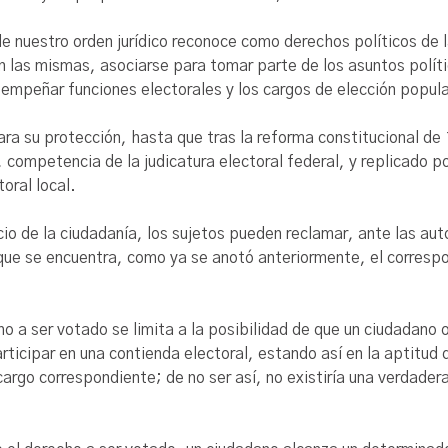
e nuestro orden jurídico reconoce como derechos políticos de 
 las mismas, asociarse para tomar parte de los asuntos político
esempeñar funciones electorales y los cargos de elección popula
para su protección, hasta que tras la reforma constitucional de 
 competencia de la judicatura electoral federal, y replicado po
oral local.
io de la ciudadanía, los sujetos pueden reclamar, ante las auto
que se encuentra, como ya se anotó anteriormente, el correspon
o a ser votado se limita a la posibilidad de que un ciudadano
rticipar en una contienda electoral, estando así en la aptitud d
l cargo correspondiente; de no ser así, no existiría una verdad