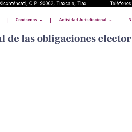
oma Xicohténcatl, C.P. 90062, Tlaxcala, Tlax Teléfonos
Conócenos
Actividad Jurisdiccional
N
l de las obligaciones elector