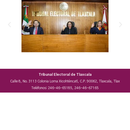
Tribunal Electoral de Tlaxcala
Calle 8, No. 3113 Colonia Loma Xicohténcatl, C.P. 90062, Tlaxcala, Tlax
Teléfonos: 246-46-65185, 246-46-67165