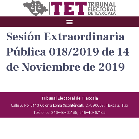
Sesión Extraordinaria
Pública 018/2019 de 14
de Noviembre de 2019
Tribunal Electoral de Tlaxcala
Calle 8, No. 3113 Colonia Loma Xicohténcatl, C.P. 90062, Tlaxcala, Tlax
Teléfonos: 246-46-65185, 246-46-67165