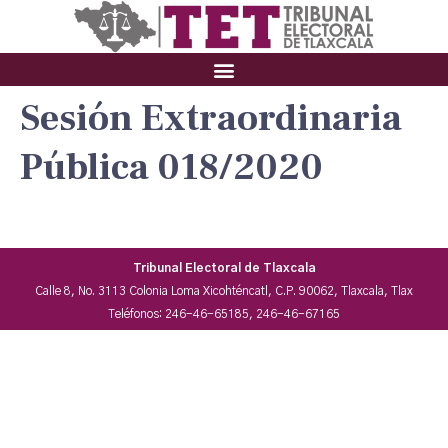
Sesión Extraordinaria
Pública 018/2020
Tribunal Electoral de Tlaxcala
Calle 8, No. 3113 Colonia Loma Xicohténcatl, C.P. 90062, Tlaxcala, Tlax
Teléfonos: 246-46-65185, 246-46-67165