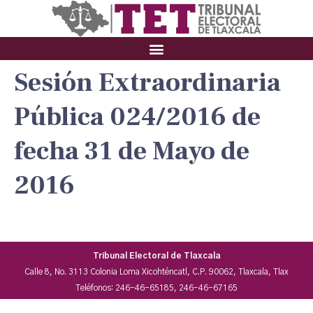
Sesión Extraordinaria
Pública 024/2016 de
fecha 31 de Mayo de
2016
Tribunal Electoral de Tlaxcala
Calle 8, No. 3113 Colonia Loma Xicohténcatl, C.P. 90062, Tlaxcala, Tlax
Teléfonos: 246-46-65185, 246-46-67165