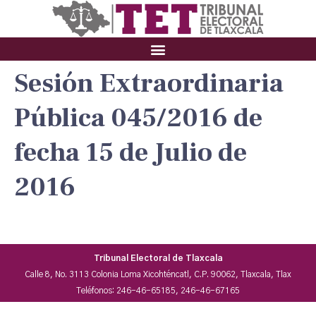
Sesión Extraordinaria
Pública 045/2016 de
fecha 15 de Julio de
2016
Tribunal Electoral de Tlaxcala
Calle 8, No. 3113 Colonia Loma Xicohténcatl, C.P. 90062, Tlaxcala, Tlax
Teléfonos: 246-46-65185, 246-46-67165