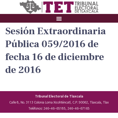
Sesión Extraordinaria
Pública 059/2016 de
fecha 16 de diciembre
de 2016
Tribunal Electoral de Tlaxcala
Calle 8, No. 3113 Colonia Loma Xicohténcatl, C.P. 90062, Tlaxcala, Tlax
Teléfonos: 246-46-65185, 246-46-67165