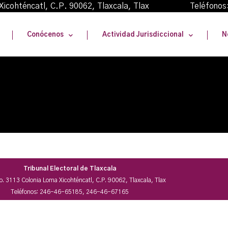
oma Xicohténcatl, C.P. 90062, Tlaxcala, Tlax Teléfonos
Conócenos
Actividad Jurisdiccional
N
Tribunal Electoral de Tlaxcala
No. 3113 Colonia Loma Xicohténcatl, C.P. 90062, Tlaxcala, Tlax
Teléfonos: 246-46-65185, 246-46-67165