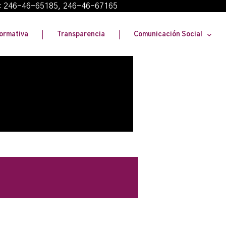
: 246-46-65185, 246-46-67165
ormativa
Transparencia
Comunicación Social