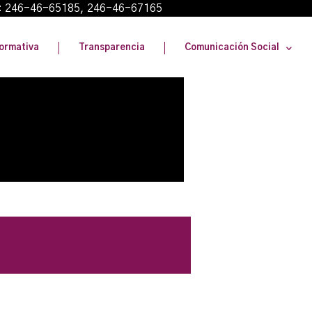
: 246-46-65185, 246-46-67165
ormativa
Transparencia
Comunicación Social