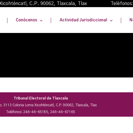
oma Xicohténcatl, C.P. 90062, Tlaxcala, Tlax Teléfonos
Conócenos
Actividad Jurisdiccional
N
Tribunal Electoral de Tlaxcala
No. 3113 Colonia Loma Xicohténcatl, C.P. 90062, Tlaxcala, Tlax
Teléfonos: 246-46-65185, 246-46-67165