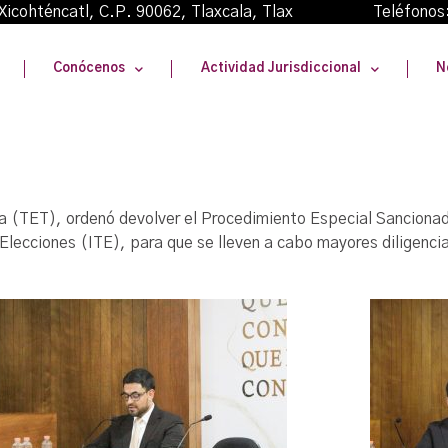
oma Xicohténcatl, C.P. 90062, Tlaxcala, Tlax Teléfonos
Conócenos
Actividad Jurisdiccional
N
xcala (TET), ordenó devolver el Procedimiento Especial Sancio
Elecciones (ITE), para que se lleven a cabo mayores diligenci