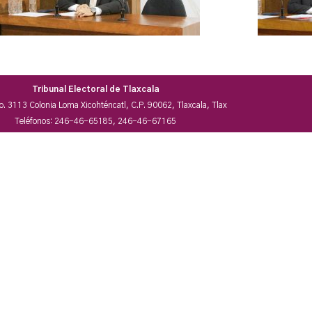
Tribunal Electoral de Tlaxcala
No. 3113 Colonia Loma Xicohténcatl, C.P. 90062, Tlaxcala, Tlax
Teléfonos: 246-46-65185, 246-46-67165