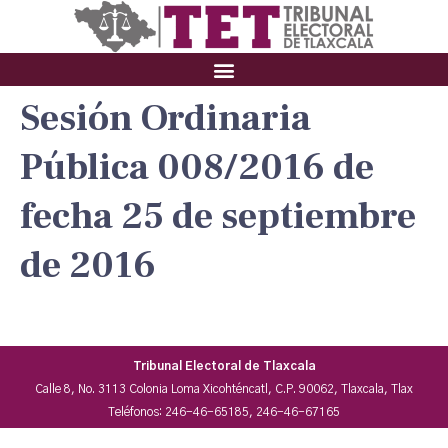
Sesión Ordinaria
Pública 008/2016 de
fecha 25 de septiembre
de 2016
Tribunal Electoral de Tlaxcala
Calle 8, No. 3113 Colonia Loma Xicohténcatl, C.P. 90062, Tlaxcala, Tlax
Teléfonos: 246-46-65185, 246-46-67165